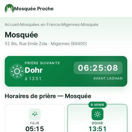
Mosquée Proche
Accueil
›
Mosquées en France
›
Migennes
›
Mosquée
Mosquée
52 Bis, Rue Emile Zola · Migennes (89400)
PRIÈRE SUIVANTE
06:25:08
Dohr
à 13:51
AVANT L'ADHAN
Horaires de prière — Mosquée
FAJR
DOHR
05:15
13:51