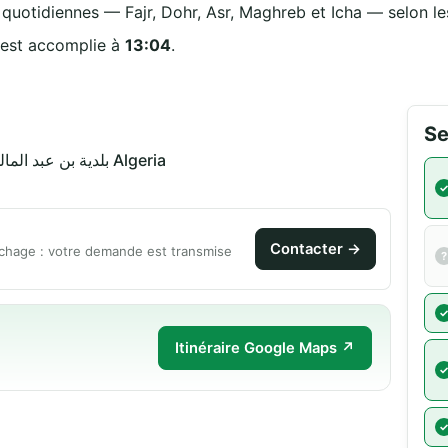
s quotidiennes — Fajr, Dohr, Asr, Maghreb et Icha — selon les
 est accomplie à
13:04
.
Se
بلدية بن عبد المالك رمضان 27000 مستغانم Algeria
Contacter →
chage : votre demande est transmise
Itinéraire Google Maps ↗