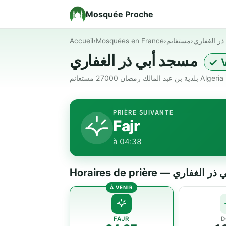
Mosquée Proche
Accueil
›
Mosquées en France
›
مستغانم
›
ر الغفاري
مسجد أبي ذر الغفاري
✓ V
PRIÈRE SUIVANTE
Fajr
à 04:38
Horaires de prière — ري
FAJR
D