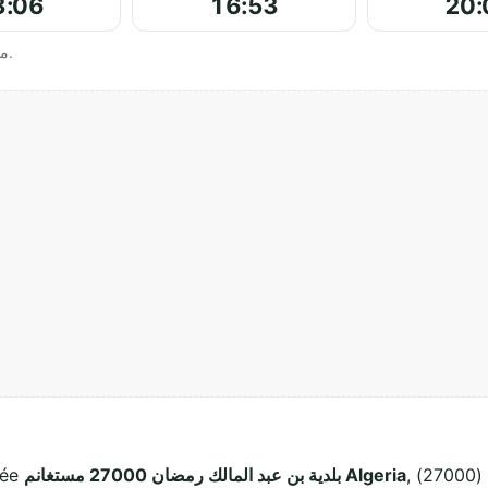
3:06
16:53
20:
Horaires officiels affichés par مسجد أبي ذر الغفاري.
, مستغانم (27000). Ce lieu de culte musulman
بلدية بن عبد المالك رمضان 27000 مستغانم Algeria
ituée