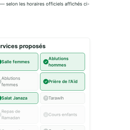
 selon les horaires officiels affichés ci-
rvices proposés
Ablutions
Salle femmes
hommes
Ablutions
Prière de l'Aïd
femmes
Salat Janaza
Tarawih
Repas de
Cours enfants
Ramadan