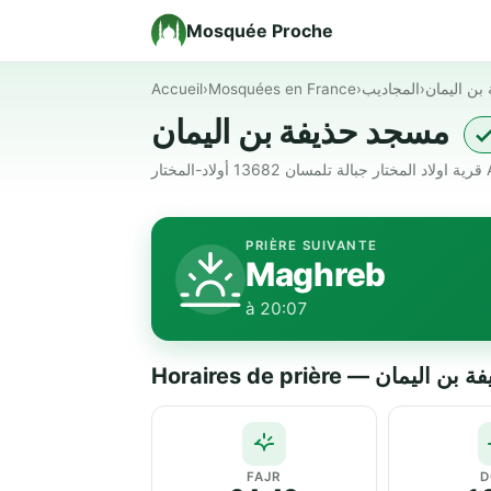
Mosquée Proche
Accueil
›
Mosquées en France
›
المجاديب
›
بن اليمان
مسجد حذيفة بن اليمان
✓
PRIÈRE SUIVANTE
Maghreb
à 20:07
Horaires de prière — ن
FAJR
D