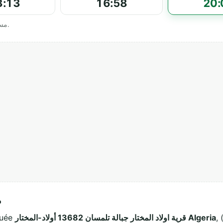
3:13
16:58
20:
Horaires officiels affichés par مسجد حذيفة بن اليمان.
م
, المجاديب (13026). Ce lieu de culte
قرية اولاد المختار جبالة تلمسان 13682 أولاد-المختار Algeria
 située