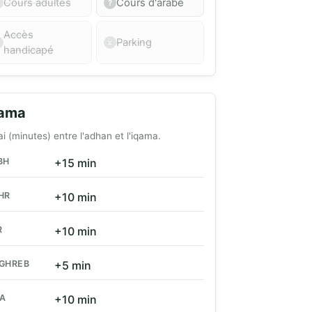
Cours adultes
Cours d'arabe
Accès
Parking
handicapé
qama
ai (minutes) entre l'adhan et l'iqama.
BH
+15 min
HR
+10 min
R
+10 min
GHREB
+5 min
HA
+10 min