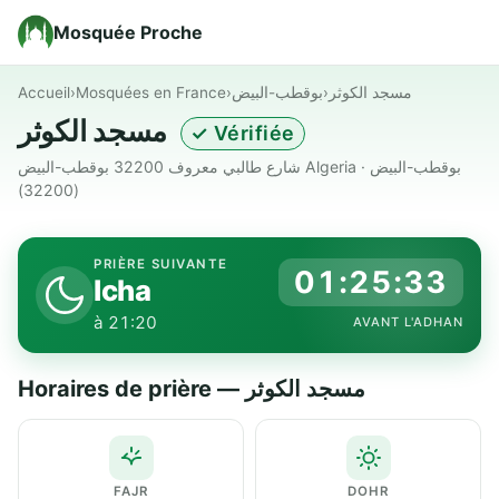
Mosquée Proche
Accueil
›
Mosquées en France
›
بوقطب-البيض
›
مسجد الكوثر
مسجد الكوثر
✓ Vérifiée
شارع طالبي معروف 32200 بوقطب-البيض Algeria · بوقطب-البيض
(32200)
PRIÈRE SUIVANTE
01:25:32
Icha
à 21:20
AVANT L'ADHAN
Horaires de prière — مسجد الكوثر
FAJR
DOHR