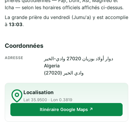
prières quotidiennes — Fajr, Dohr, Asr, Maghreb et
Icha — selon les horaires officiels affichés ci-dessus.
La grande prière du vendredi (Jumu'a) y est accomplie
à
13:03
.
Coordonnées
ADRESSE
دوار أولاد بوزيان 27020 وادي-الخير
Algeria
وادي الخير (27020)
Localisation
Lat 35.9500 · Lon 0.3819
Itinéraire Google Maps ↗