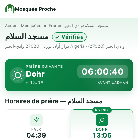
Mosquée Proche
Accueil
›
Mosquées en France
›
وادي الخير
›
مسجد السلام
مسجد السلام
✓ Vérifiée
دوار أولاد بوزيان 27020 وادي-الخير Algeria · وادي الخير (27020)
PRIÈRE SUIVANTE
06:00:40
Dohr
à 13:06
AVANT L'ADHAN
Horaires de prière — مسجد السلام
FAJR
DOHR
04:39
13:06