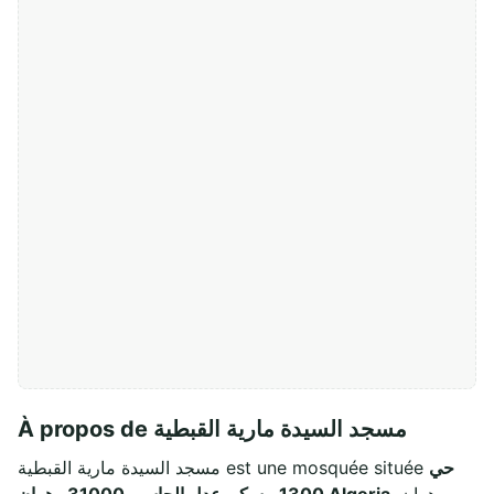
À propos de مسجد السيدة مارية القبطية
حي
مسجد السيدة مارية القبطية est une mosquée située
, وهران
1300 مسكن عدل الحاسي 31000 وهران Algeria