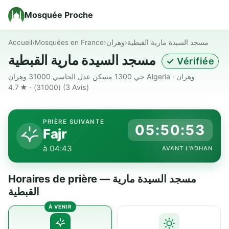
Mosquée Proche
Accueil
›
Mosquées en France
›
وهران
›
مسجد السيدة مارية القبطية
مسجد السيدة مارية القبطية
✓ Vérifiée
حي 1300 مسكن عدل الحاسي 31000 وهران Algeria · وهران
(31000) · ★ 4.7
(3 Avis)
PRIÈRE SUIVANTE
05:50:52
Fajr
à 04:43
AVANT L'ADHAN
Horaires de prière — مسجد السيدة مارية
القبطية