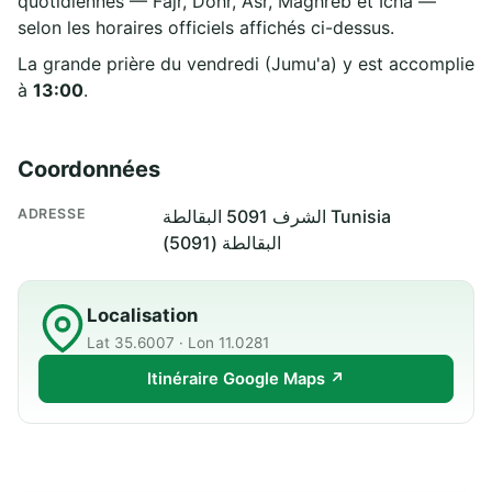
quotidiennes — Fajr, Dohr, Asr, Maghreb et Icha —
selon les horaires officiels affichés ci-dessus.
La grande prière du vendredi (Jumu'a) y est accomplie
à
13:00
.
Coordonnées
ADRESSE
الشرف 5091 البقالطة Tunisia
البقالطة (5091)
Localisation
Lat 35.6007 · Lon 11.0281
Itinéraire Google Maps ↗