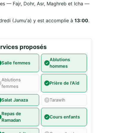
ndredi (Jumu'a) y est accomplie à
13:00
.
rvices proposés
Ablutions
Salle femmes
hommes
Ablutions
Prière de l'Aïd
femmes
Salat Janaza
Tarawih
Repas de
Cours enfants
Ramadan