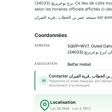
برج بوعريريج (34033). Ce lieu de culte musulman accueille les fidèles pour les cinq prières quotidiennes — Fajr, Dohr, Asr, Maghreb et Icha —
selon les horaires officiels affichés ci-de
طاب _قرية الفيران
Coordonnées
ADRESSE
ن /برج بوعريريج (34033
ASSOCIATION
Belfar Hellali
Contacter لخطاب _قرية الفيران
✉
Téléphone et email masqués anti-démar
directement à la mosquée.
Localisation
Lat 36.1948 · Lon 4.7872