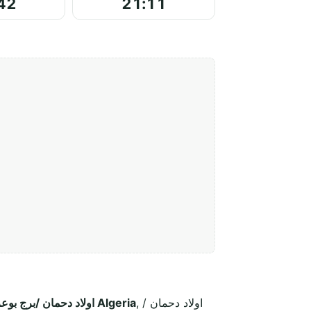
42
21:11
, اولاد دحمان /
5QVP+WV7, Ouled Dahmane 34033 اولاد دحمان /برج بوعريريج Algeria