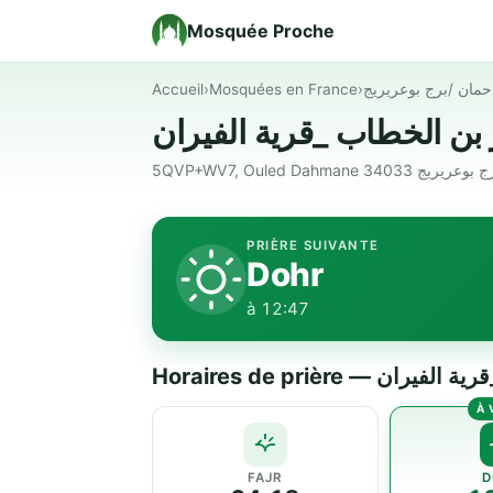
Mosquée Proche
Accueil
›
Mosquées en France
›
دحمان /برج بوعريريج
PRIÈRE SUIVANTE
Dohr
à 12:47
Horaires de prière
FAJR
D