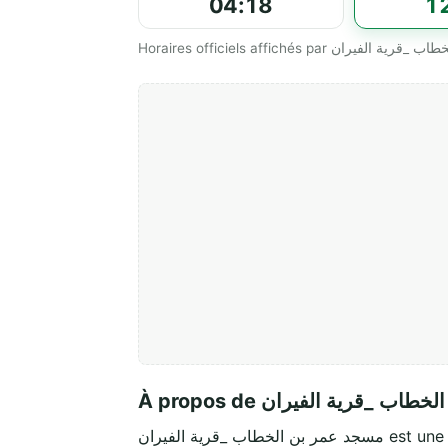
04:18
1
À propos de  _قرية الفيران
خطاب _قرية الفيران