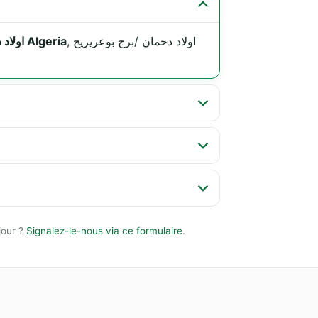
, اولاد دحمان /برج بوعريريج
5QVP+WV7, Ouled Dahmane 34033 اولاد دحمان /برج بوعريريج Algeria
jour ?
Signalez-le-nous via ce formulaire
.