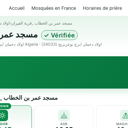
Accueil
Mosquées en France
Horaires de prière
اولاد 
›
مسجد عمر بن الخطاب _قرية الفيران
مسجد عمر بن الخطاب _قرية الفيران
✓ Vérifiée
5QVP+WV7, Ouled Dahmane 34033 اولاد دحمان /برج بوعريريج Algeria · اولاد دحمان /برج بوعريريج (34033)
 — مسجد عمر بن الخطاب _قرية الفيران
OHR
ASR
MAGH