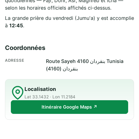
quotidiennes — Fajr, Dohr, Asr, Maghreb et Icha —
selon les horaires officiels affichés ci-dessus.
La grande prière du vendredi (Jumu'a) y est accomplie
à
12:45
.
Coordonnées
ADRESSE
Route Sayeh 4160 بنقردان Tunisia
بنقردان (4160)
Localisation
Lat 33.1432 · Lon 11.2184
Itinéraire Google Maps ↗