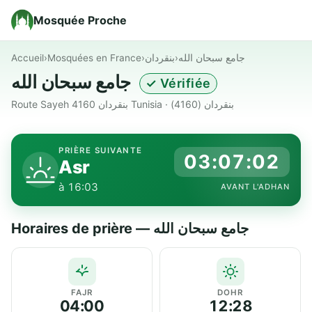
Mosquée Proche
Accueil
›
Mosquées en France
›
بنقردان
›
جامع سبحان الله
جامع سبحان الله
✓ Vérifiée
Route Sayeh 4160 بنقردان Tunisia · بنقردان (4160)
PRIÈRE SUIVANTE
03:07:02
Asr
à 16:03
AVANT L'ADHAN
Horaires de prière — جامع سبحان الله
FAJR
DOHR
04:00
12:28