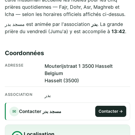
prières quotidiennes — Fajr, Dohr, Asr, Maghreb et
Icha — selon les horaires officiels affichés ci-dessus.
مسجد بدر est animée par l'association
بدر
. La grande
prière du vendredi (Jumu'a) y est accomplie à
13:42
.
Coordonnées
ADRESSE
Mouterijstraat 1 3500 Hasselt
Belgium
Hasselt (3500)
ASSOCIATION
بدر
Contacter مسجد بدر
✉
Contacter →
Localisation