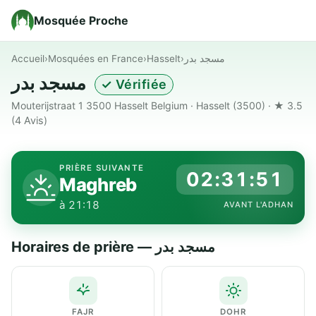
Mosquée Proche
Accueil
›
Mosquées en France
›
Hasselt
›
مسجد بدر
مسجد بدر
✓ Vérifiée
Mouterijstraat 1 3500 Hasselt Belgium · Hasselt (3500) · ★ 3.5
(4 Avis)
PRIÈRE SUIVANTE
02:31:50
Maghreb
à 21:18
AVANT L'ADHAN
Horaires de prière — مسجد بدر
FAJR
DOHR