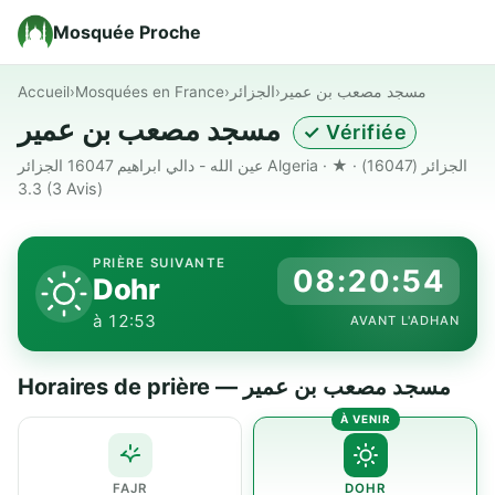
Mosquée Proche
Accueil
›
Mosquées en France
›
الجزائر
›
مسجد مصعب بن عمير
مسجد مصعب بن عمير
✓ Vérifiée
عين الله - دالي ابراهيم 16047 الجزائر Algeria · الجزائر (16047) · ★
3.3
(3 Avis)
PRIÈRE SUIVANTE
08:20:54
Dohr
à 12:53
AVANT L'ADHAN
Horaires de prière — مسجد مصعب بن عمير
FAJR
DOHR