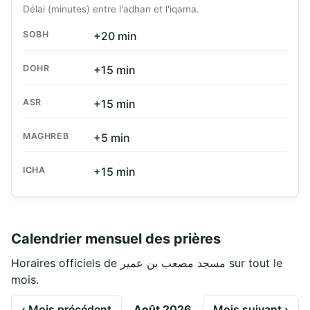
Délai (minutes) entre l'adhan et l'iqama.
SOBH
+20 min
DOHR
+15 min
ASR
+15 min
MAGHREB
+5 min
ICHA
+15 min
Calendrier mensuel des prières
Horaires officiels de مسجد مصعب بن عمير sur tout le
mois.
‹ Mois précédent
Août 2026
Mois suivant ›