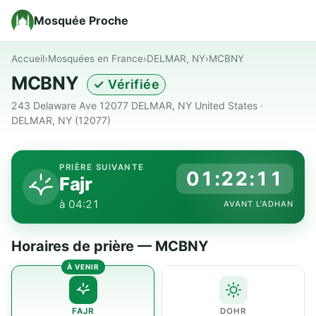
Mosquée Proche
Accueil
›
Mosquées en France
›
DELMAR, NY
›
MCBNY
MCBNY
✓ Vérifiée
243 Delaware Ave 12077 DELMAR, NY United States ·
DELMAR, NY (12077)
PRIÈRE SUIVANTE
01:22:11
Fajr
à 04:21
AVANT L'ADHAN
Horaires de prière — MCBNY
FAJR
DOHR