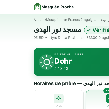
Mosquée Proche
Accueil
›
Mosquées en France
›
Draguignan
›
الهدى
مسجد نور الهدى
✓ Vérifi
95 BD Martyrs De La Resistance 83300 Dragui
PRIÈRE SUIVANTE
Dohr
à 13:43
Horaires de prière —  الهدى
FAJR
D