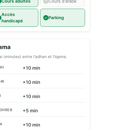
Cours adultes
Cours d'arabe
Accès
Parking
handicapé
qama
ai (minutes) entre l'adhan et l'iqama.
BH
+10 min
HR
+10 min
R
+10 min
GHREB
+5 min
HA
+10 min