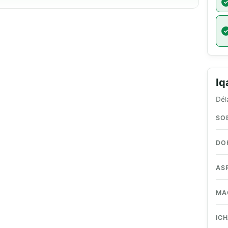
I
Dél
SO
DO
AS
MA
IC