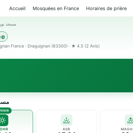
Accueil
Mosquées en France
Horaires de prière
مسجد نور 
ée
gnan France · Draguignan (83300) · ★ 4.5
(2 Avis)
مسجد نور
OHR
ASR
MAGH