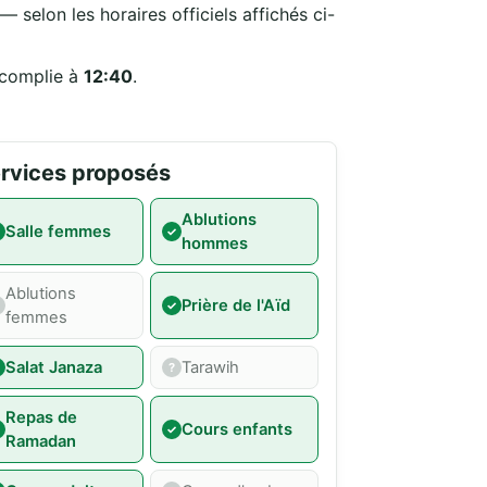
 selon les horaires officiels affichés ci-
ccomplie à
12:40
.
rvices proposés
Ablutions
Salle femmes
hommes
Ablutions
Prière de l'Aïd
femmes
Salat Janaza
Tarawih
Repas de
Cours enfants
Ramadan