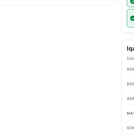
I
Dél
SO
DO
AS
MA
IC