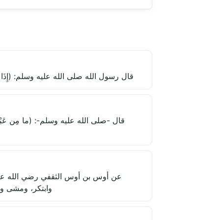
قال رسول الله صلى الله عليه وسلم: (إِذَا مَاتَ الإنْسَان
قال -صلى الله عليه وسلم-: (ما مِن عَبْدٍ تُصِيبُهُ م
عن أوس بن أوس الثقفي رضي الله عنه
وابتكر، ومشى ول