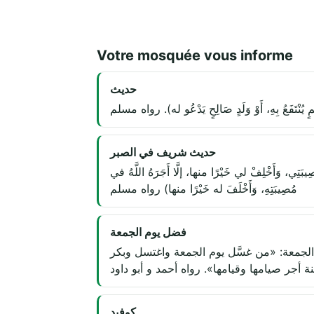
Votre mosquée vous informe
حديث
يُنْتَفَعُ بِهِ، أَوْ وَلَدٍ صَالِحٍ يَدْعُو له). رواه مسلم
حديث شريف في الصبر
َتِي، وَأَخْلِفْ لي خَيْرًا منها، إلَّا أَجَرَهُ اللَّهُ في
مُصِيبَتِهِ، وَأَخْلَفَ له خَيْرًا منها) رواه مسلم
فضل يوم الجمعة
جمعة: «من غسَّل يوم الجمعة واغتسل وبكر
جر صيامها وقيامها». رواه أحمد و أبو داود
كوفيد