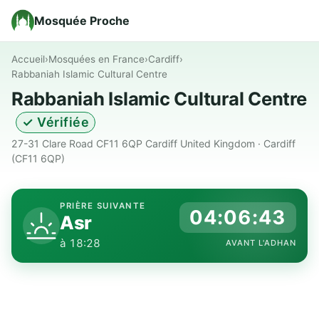
Mosquée Proche
Accueil
›
Mosquées en France
›
Cardiff
›
Rabbaniah Islamic Cultural Centre
Rabbaniah Islamic Cultural Centre
✓ Vérifiée
27-31 Clare Road CF11 6QP Cardiff United Kingdom · Cardiff
(CF11 6QP)
PRIÈRE SUIVANTE
04:06:42
Asr
à 18:28
AVANT L'ADHAN