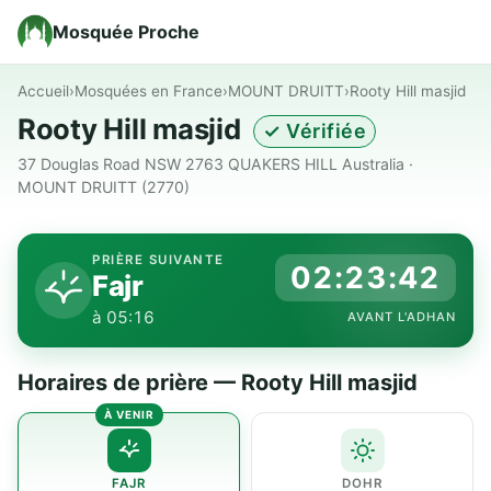
Mosquée Proche
Accueil
›
Mosquées en France
›
MOUNT DRUITT
›
Rooty Hill masjid
Rooty Hill masjid
✓ Vérifiée
37 Douglas Road NSW 2763 QUAKERS HILL Australia ·
MOUNT DRUITT (2770)
PRIÈRE SUIVANTE
02:23:42
Fajr
à 05:16
AVANT L'ADHAN
Horaires de prière — Rooty Hill masjid
FAJR
DOHR