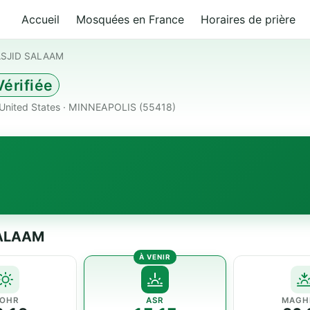
Accueil
Mosquées en France
Horaires de prière
SJID SALAAM
érifiée
ited States · MINNEAPOLIS (55418)
SALAAM
OHR
ASR
MAGH