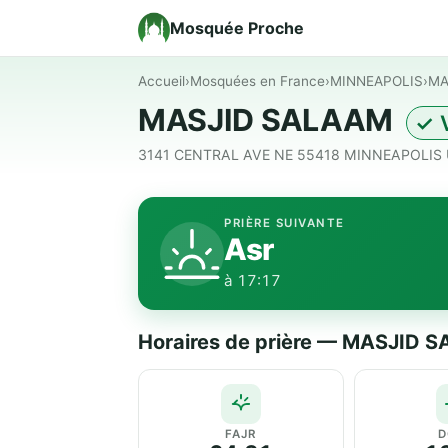
Mosquée Proche
Accueil
›
Mosquées en France
›
MINNEAPOLIS
›
MA
MASJID SALAAM
✓ V
3141 CENTRAL AVE NE 55418 MINNEAPOLIS Un
PRIÈRE SUIVANTE
Asr
à 17:17
Horaires de prière — MASJID 
FAJR
D