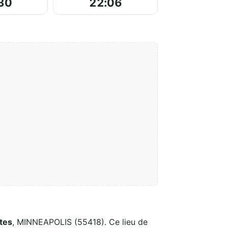
30
22:06
tes
, MINNEAPOLIS (55418). Ce lieu de