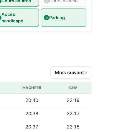
Cours adultes
Cours d'arabe
Accès
Parking
handicapé
Mois suivant ›
MAGHREB
ICHA
20:40
22:19
20:38
22:17
20:37
22:15