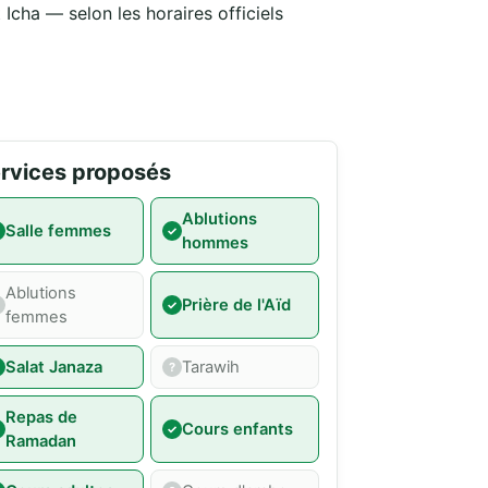
Icha — selon les horaires officiels
rvices proposés
Ablutions
Salle femmes
hommes
Ablutions
Prière de l'Aïd
femmes
Salat Janaza
Tarawih
Repas de
Cours enfants
Ramadan