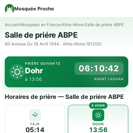
Mosquée Proche
Accueil
›
Mosquées en France
›
Athis-Mons
›
Salle de priére ABPE
Salle de priére ABPE
90 Avenue Du 18 Avril 1944 · Athis-Mons (91200)
PRIÈRE SUIVANTE
06:10:41
Dohr
à 13:56
AVANT L'ADHAN
Horaires de prière — Salle de priére ABPE
FAJR
DOHR
05:14
13:56