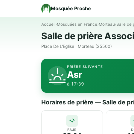
Mosquée Proche
Accueil
›
Mosquées en France
›
Morteau
›
Salle de 
Salle de prière Assoc
Place De L'Eglise · Morteau (25500)
PRIÈRE SUIVANTE
Asr
à 17:39
Horaires de prière — Salle de p
FAJR
D