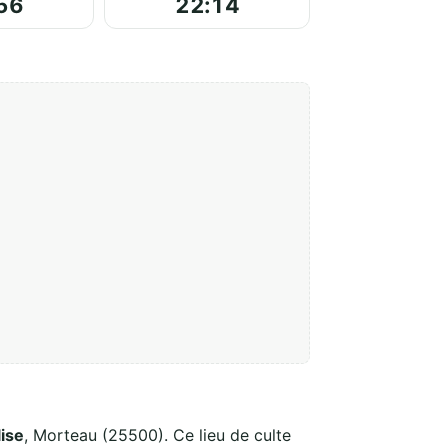
56
22:14
lise
, Morteau (25500). Ce lieu de culte