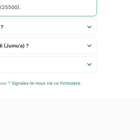
 (25500).
 ?
di (Jumu'a) ?
jour ?
Signalez-le-nous via ce formulaire
.