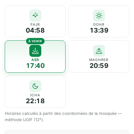
FAJR
DOHR
04:58
13:39
ASR
MAGHREB
17:40
20:59
ICHA
22:18
Horaires calculés à partir des coordonnées de la mosquée —
méthode UOIF (12°).