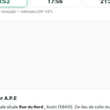
3:52
17:56
21:
 la mosquée — méthode UOIF (12°).
er A.P.E
quée située
Rue du Nord
, Anzin (59410). Ce lieu de culte mu