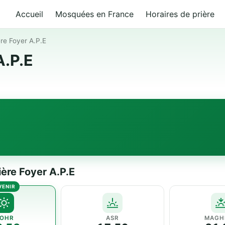
Accueil
Mosquées en France
Horaires de prière
ère Foyer A.P.E
A.P.E
ière Foyer A.P.E
OHR
ASR
MAGH