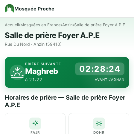
Mosquée Proche
Accueil
›
Mosquées en France
›
Anzin
›
Salle de prière Foyer A.P.E
Salle de prière Foyer A.P.E
Rue Du Nord · Anzin (59410)
PRIÈRE SUIVANTE
02:28:24
Maghreb
à 21:22
AVANT L'ADHAN
Horaires de prière — Salle de prière Foyer
A.P.E
FAJR
DOHR