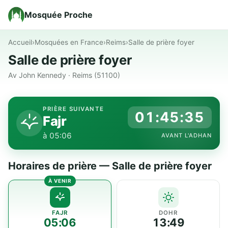
Mosquée Proche
Accueil
›
Mosquées en France
›
Reims
›
Salle de prière foyer
Salle de prière foyer
Av John Kennedy · Reims (51100)
PRIÈRE SUIVANTE
01:45:35
Fajr
à 05:06
AVANT L'ADHAN
Horaires de prière — Salle de prière foyer
FAJR
DOHR
05:06
13:49