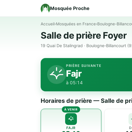
Mosquée Proche
Accueil
›
Mosquées en France
›
Boulogne-Billanco
Salle de prière Foyer
19 Quai De Stalingrad · Boulogne-Billancourt (
PRIÈRE SUIVANTE
Fajr
à 05:14
Horaires de prière — Salle de pr
FAJR
D