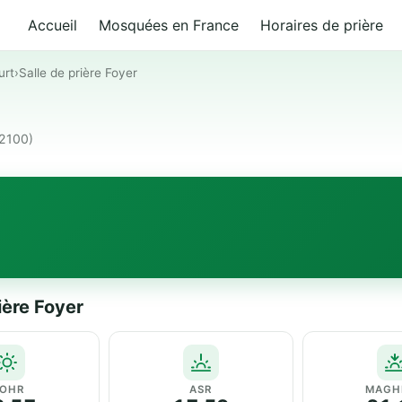
Accueil
Mosquées en France
Horaires de prière
urt
›
Salle de prière Foyer
92100)
ière Foyer
OHR
ASR
MAGH