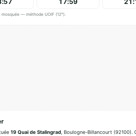
3:57
17:59
21:
 la mosquée — méthode UOIF (12°).
er
ituée
19 Quai de Stalingrad
, Boulogne-Billancourt (92100). 