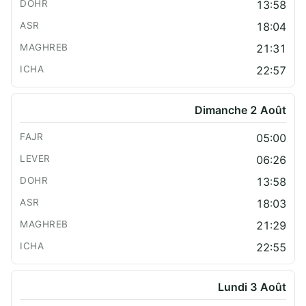
13:58
18:04
21:31
22:57
Dimanche 2 Août
05:00
06:26
13:58
18:03
21:29
22:55
Lundi 3 Août