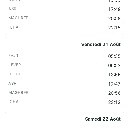
13:55
17:48
20:58
22:15
Vendredi 21 Août
05:35
06:52
13:55
17:47
20:56
22:13
Samedi 22 Août