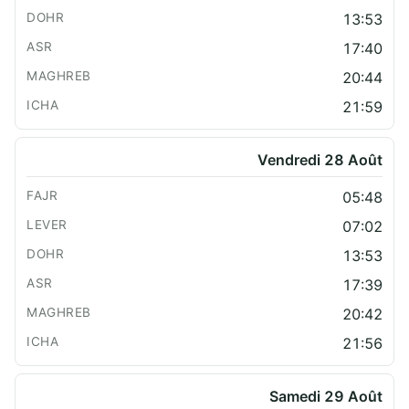
13:53
17:40
20:44
21:59
Vendredi 28 Août
05:48
07:02
13:53
17:39
20:42
21:56
Samedi 29 Août