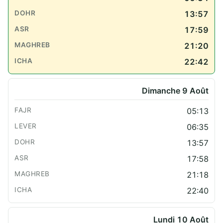
13:57
17:59
21:20
22:42
Dimanche 9 Août
05:13
06:35
13:57
17:58
21:18
22:40
Lundi 10 Août