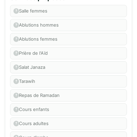
Salle femmes
Ablutions hommes
Ablutions femmes
Prière de l'Aïd
Salat Janaza
Tarawih
Repas de Ramadan
Cours enfants
Cours adultes