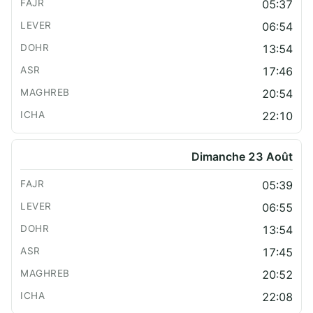
05:37
06:54
13:54
17:46
20:54
22:10
Dimanche 23 Août
05:39
06:55
13:54
17:45
20:52
22:08