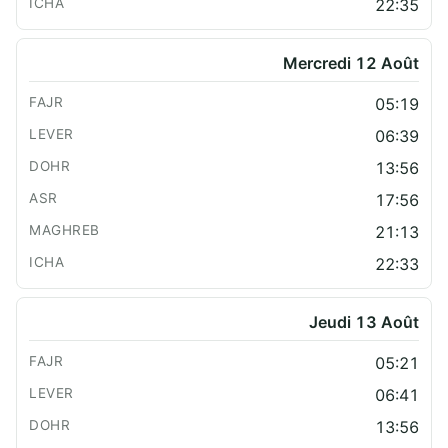
22:35
Mercredi 12 Août
05:19
06:39
13:56
17:56
21:13
22:33
Jeudi 13 Août
05:21
06:41
13:56