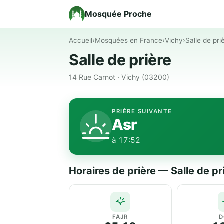
Mosquée Proche
Accueil
›
Mosquées en France
›
Vichy
›
Salle de pri
Salle de prière
14 Rue Carnot · Vichy (03200)
PRIÈRE SUIVANTE
Asr
à 17:52
Horaires de prière — Salle de pr
FAJR
D