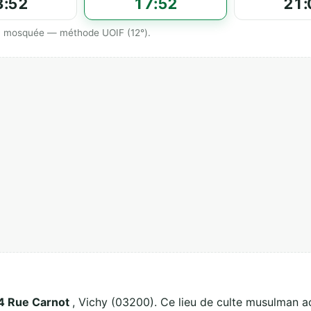
3:52
17:52
21:
 la mosquée — méthode UOIF (12°).
4 Rue Carnot
, Vichy (03200). Ce lieu de culte musulman acc