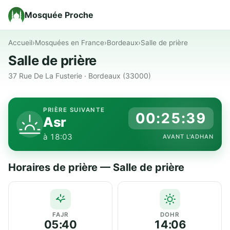
Mosquée Proche
Accueil
›
Mosquées en France
›
Bordeaux
›
Salle de prière
Salle de prière
37 Rue De La Fusterie · Bordeaux (33000)
PRIÈRE SUIVANTE
00:25:39
Asr
à 18:03
AVANT L'ADHAN
Horaires de prière — Salle de prière
FAJR
DOHR
05:40
14:06