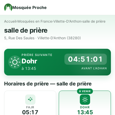
Mosquée Proche
Accueil
›
Mosquées en France
›
Villette-D'Anthon
›
salle de prière
salle de prière
5, Rue Des Saules · Villette-D'Anthon (38280)
PRIÈRE SUIVANTE
04:51:01
Dohr
à 13:45
AVANT L'ADHAN
Horaires de prière — salle de prière
FAJR
DOHR
05:17
13:45