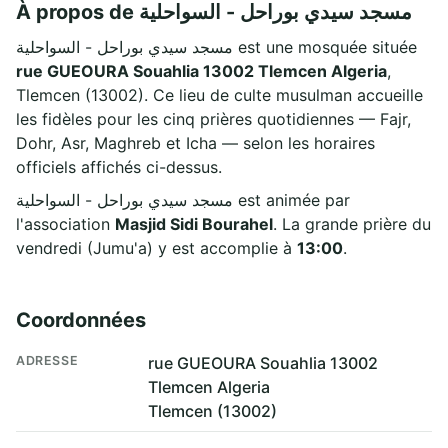
À propos de مسجد سيدي بوراحل - السواحلية
مسجد سيدي بوراحل - السواحلية est une mosquée située
rue GUEOURA Souahlia 13002 Tlemcen Algeria
,
Tlemcen (13002). Ce lieu de culte musulman accueille
les fidèles pour les cinq prières quotidiennes — Fajr,
Dohr, Asr, Maghreb et Icha — selon les horaires
officiels affichés ci-dessus.
مسجد سيدي بوراحل - السواحلية est animée par
l'association
Masjid Sidi Bourahel
. La grande prière du
vendredi (Jumu'a) y est accomplie à
13:00
.
Coordonnées
ADRESSE
rue GUEOURA Souahlia 13002
Tlemcen Algeria
Tlemcen (13002)