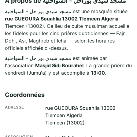
À propos de مسجد سيدي بوراحل - السواحلية
مسجد سيدي بوراحل - السواحلية est une mosquée située
rue GUEOURA Souahlia 13002 Tlemcen Algeria
,
Tlemcen (13002). Ce lieu de culte musulman accueille
les fidèles pour les cinq prières quotidiennes — Fajr,
Dohr, Asr, Maghreb et Icha — selon les horaires
officiels affichés ci-dessus.
مسجد سيدي بوراحل - السواحلية est animée par
l'association
Masjid Sidi Bourahel
. La grande prière du
vendredi (Jumu'a) y est accomplie à
13:00
.
Coordonnées
ADRESSE
rue GUEOURA Souahlia 13002
Tlemcen Algeria
Tlemcen (13002)
ASSOCIATION