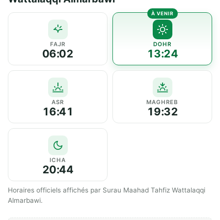
FAJR
DOHR
06:02
13:24
ASR
MAGHREB
16:41
19:32
ICHA
20:44
Horaires officiels affichés par Surau Maahad Tahfiz Wattalaqqi
Almarbawi.