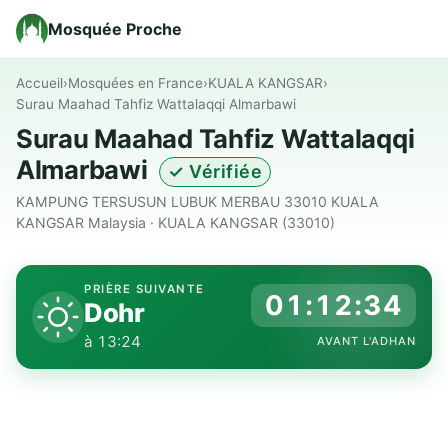
Mosquée Proche
Accueil
›
Mosquées en France
›
KUALA KANGSAR
›
Surau Maahad Tahfiz Wattalaqqi Almarbawi
Surau Maahad Tahfiz Wattalaqqi
Almarbawi
✓ Vérifiée
KAMPUNG TERSUSUN LUBUK MERBAU 33010 KUALA
KANGSAR Malaysia · KUALA KANGSAR (33010)
PRIÈRE SUIVANTE
01:12:34
Dohr
à 13:24
AVANT L'ADHAN