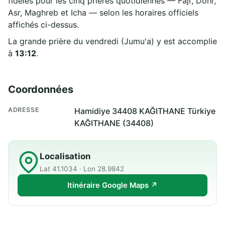
fidèles pour les cinq prières quotidiennes — Fajr, Dohr,
Asr, Maghreb et Icha — selon les horaires officiels
affichés ci-dessus.
La grande prière du vendredi (Jumu'a) y est accomplie
à
13:12
.
Coordonnées
ADRESSE
Hamidiye 34408 KAĞITHANE Türkiye
KAĞITHANE (34408)
Localisation
Lat 41.1034 · Lon 28.9842
Itinéraire Google Maps ↗