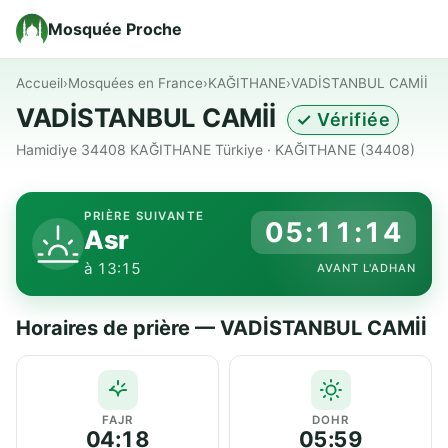
Mosquée Proche
Accueil
›
Mosquées en France
›
KAĞITHANE
›
VADİSTANBUL CAMİİ
VADİSTANBUL CAMİİ
✓ Vérifiée
Hamidiye 34408 KAĞITHANE Türkiye · KAĞITHANE (34408)
PRIÈRE SUIVANTE
05:11:14
Asr
à 13:15
AVANT L'ADHAN
Horaires de prière — VADİSTANBUL CAMİİ
FAJR
DOHR
04:18
05:59