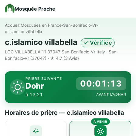
Mosquée Proche
Accueil
›
Mosquées en France
›
San-Bonifacio-Vr
›
c.islamico villabella
c.islamico villabella
✓ Vérifiée
LOC VILLABELLA 11 37047 San-Bonifacio-Vr Italy · San-
Bonifacio-Vr (37047) · ★ 4.7
(3 Avis)
PRIÈRE SUIVANTE
00:01:12
Dohr
à 13:21
AVANT L'ADHAN
Horaires de prière — c.islamico villabella