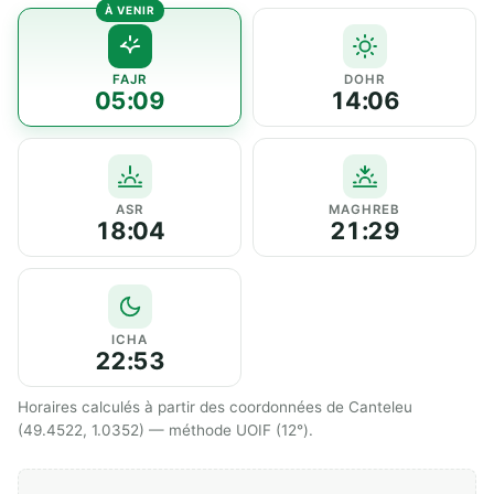
FAJR
DOHR
05:09
14:06
ASR
MAGHREB
18:04
21:29
ICHA
22:53
Horaires calculés à partir des coordonnées de Canteleu
(49.4522, 1.0352) — méthode UOIF (12°).