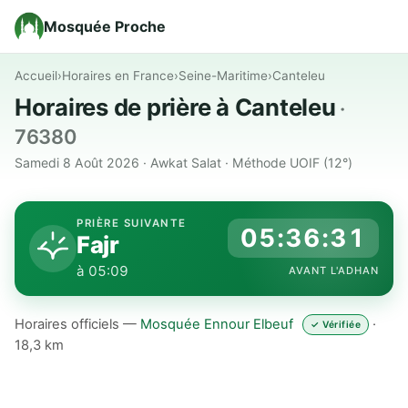
Mosquée Proche
Accueil
›
Horaires en France
›
Seine-Maritime
›
Canteleu
Horaires de prière à Canteleu
·
76380
Samedi 8 Août 2026 · Awkat Salat · Méthode UOIF (12°)
PRIÈRE SUIVANTE
05:36:30
Fajr
à 05:09
AVANT L'ADHAN
Horaires officiels —
Mosquée Ennour Elbeuf
·
✓ Vérifiée
18,3 km