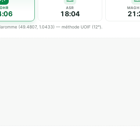
OHR
ASR
MAGH
4:06
18:04
21:
 Maromme (49.4807, 1.0433) — méthode UOIF (12°).