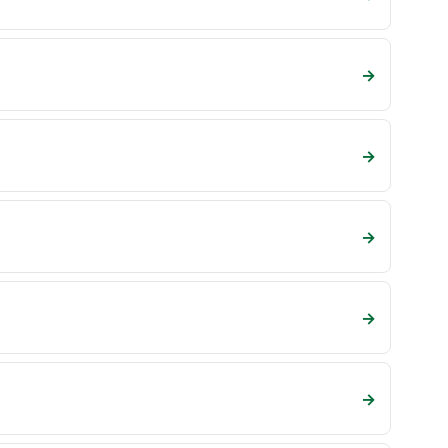
→
→
→
→
→