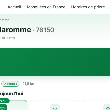
Accueil
Mosquées en France
Horaires de prière
romme
à Maromme
· 76150
OIF (12°)
· 21,5 km
✓ Vérifiée
ujourd'hui