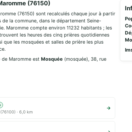
à Maromme (76150)
In
aromme (76150) sont recalculés chaque jour à partir
Pop
 de la commune, dans le département Seine-
Co
ie. Maromme compte environ 11232 habitants ; les
Dé
ouvent les heures des cinq prières quotidiennes
Mo
i que les mosquées et salles de prière les plus
ce.
Ims
tre de Maromme est
Mosquée
(mosquée), 38, rue
e
→
 (76100) · 6,0 km
→