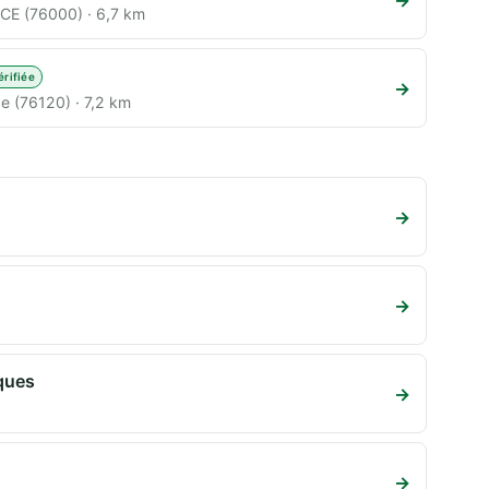
CE (76000) · 6,7 km
érifiée
→
e (76120) · 7,2 km
→
→
iques
→
→