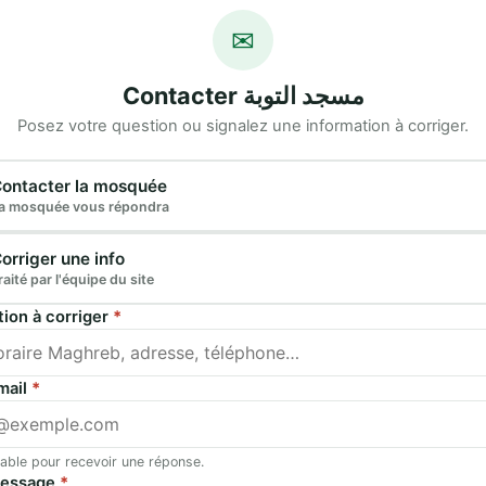
✉
Contacter مسجد التوبة
Posez votre question ou signalez une information à corriger.
e demande
ontacter la mosquée
a mosquée vous répondra
orriger une info
raité par l'équipe du site
tion à corriger
*
mail
*
able pour recevoir une réponse.
message
*