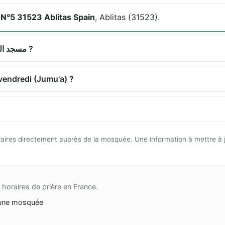
 N°5 31523 Ablitas Spain
, Ablitas (31523).
Quels sont les horaires de prière à مسجد التوبة ?
re du vendredi (Jumu'a) ?
 horaires directement auprès de la mosquée. Une information à mettre à 
horaires de prière en France.
une mosquée