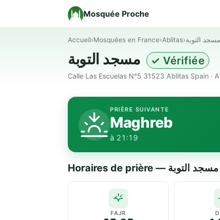
Mosquée Proche
Accueil
›
Mosquées en France
›
Ablitas
›
سجد التوبة
مسجد التوبة
✓ Vérifiée
Calle Las Escuelas N°5 31523 Ablitas Spain · A
PRIÈRE SUIVANTE
Maghreb
à 21:19
Horaires de prière — مسجد التوبة
FAJR
D