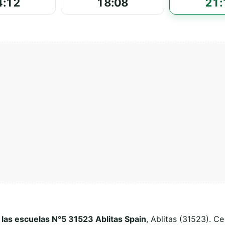
4:12
18:08
21:
 las escuelas N°5 31523 Ablitas Spain
, Ablitas (31523). Ce