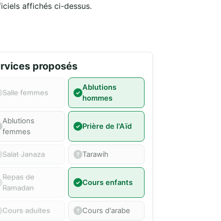
iciels affichés ci-dessus.
rvices proposés
Ablutions
Salle femmes
hommes
Ablutions
Prière de l'Aïd
femmes
Salat Janaza
Tarawih
Repas de
Cours enfants
Ramadan
Cours adultes
Cours d'arabe