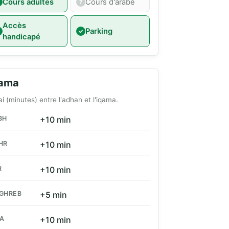
Cours adultes
Cours d'arabe
Accès
Parking
handicapé
qama
ai (minutes) entre l'adhan et l'iqama.
BH
+10 min
HR
+10 min
R
+10 min
GHREB
+5 min
HA
+10 min