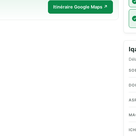
Itinéraire Google Maps ↗
I
Dél
SO
DO
AS
MA
IC