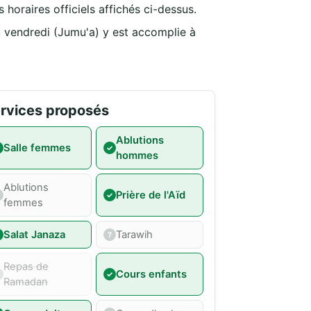
 horaires officiels affichés ci-dessus.
u vendredi (Jumu'a) y est accomplie à
rvices proposés
Ablutions
Salle femmes
hommes
Ablutions
Prière de l'Aïd
femmes
Salat Janaza
Tarawih
Repas de
Cours enfants
Ramadan