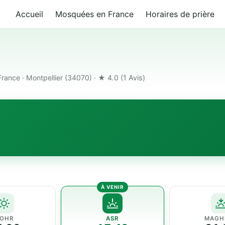
Accueil
Mosquées en France
Horaires de prière
ance · Montpellier (34070) · ★ 4.0
(1 Avis)
OHR
ASR
MAGH