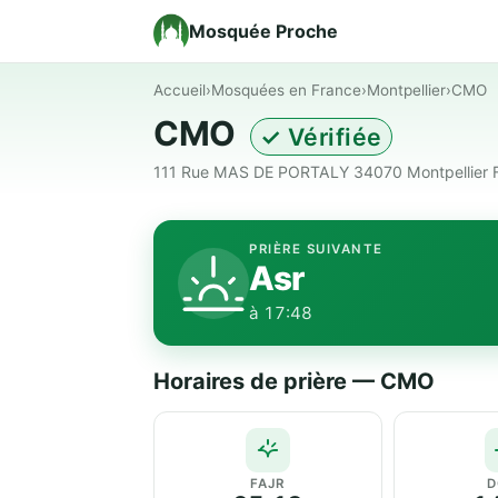
Mosquée Proche
Accueil
›
Mosquées en France
›
Montpellier
›
CMO
CMO
✓ Vérifiée
111 Rue MAS DE PORTALY 34070 Montpellier Fr
PRIÈRE SUIVANTE
Asr
à 17:48
Horaires de prière — CMO
FAJR
D