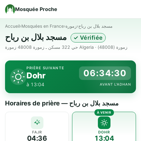
Mosquée Proche
Accueil
›
Mosquées en France
›
زمورة
›
مسجد بلال بن رباح
مسجد بلال بن رباح
✓ Vérifiée
حي 322 مسكن ـ زمورة 48008 زمورة Algeria · زمورة (48008)
PRIÈRE SUIVANTE
06:34:30
Dohr
à 13:04
AVANT L'ADHAN
Horaires de prière — مسجد بلال بن رباح
FAJR
DOHR
04:36
13:04