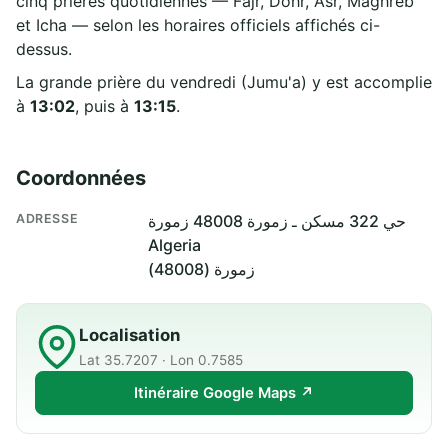
cinq prières quotidiennes — Fajr, Dohr, Asr, Maghreb
et Icha — selon les horaires officiels affichés ci-
dessus.
La grande prière du vendredi (Jumu'a) y est accomplie
à
13:02
, puis à
13:15
.
Coordonnées
ADRESSE
حي 322 مسكن ـ زمورة 48008 زمورة
Algeria
زمورة (48008)
Localisation
Lat 35.7207 · Lon 0.7585
Itinéraire Google Maps ↗