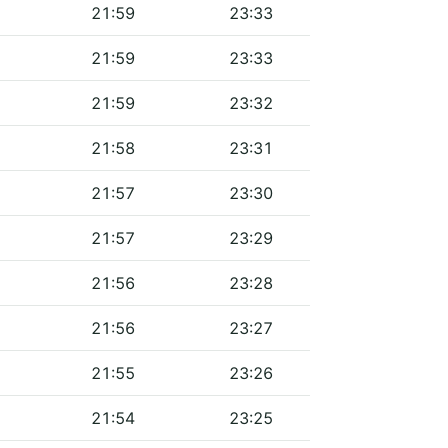
21:59
23:33
21:59
23:33
21:59
23:32
21:58
23:31
21:57
23:30
21:57
23:29
21:56
23:28
21:56
23:27
21:55
23:26
21:54
23:25