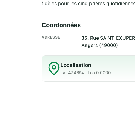
fidèles pour les cinq prières quotidiennes
Coordonnées
ADRESSE
35, Rue SAINT-EXUP
Angers (49000)
Localisation
Lat 47.4694 · Lon 0.0000