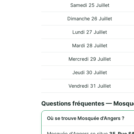
Samedi 25 Juillet
Dimanche 26 Juillet
Lundi 27 Juillet
Mardi 28 Juillet
Mercredi 29 Juillet
Jeudi 30 Juillet
Vendredi 31 Juillet
Questions fréquentes — Mosqu
Où se trouve Mosquée d'Angers ?
Mosquée d'Angers se situe
35, Rue 