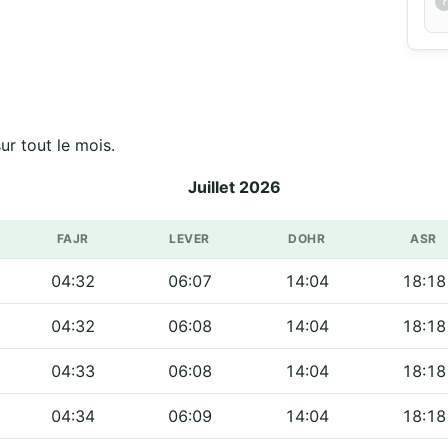
ur tout le mois.
Juillet 2026
FAJR
LEVER
DOHR
ASR
04:32
06:07
14:04
18:18
04:32
06:08
14:04
18:18
04:33
06:08
14:04
18:18
04:34
06:09
14:04
18:18