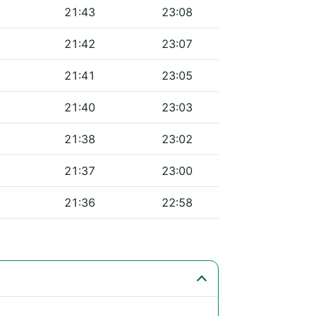
21:43
23:08
21:42
23:07
21:41
23:05
21:40
23:03
21:38
23:02
21:37
23:00
21:36
22:58