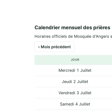
Calendrier mensuel des prières
Horaires officiels de Mosquée d'Angers s
‹ Mois précédent
JOUR
Mercredi 1 Juillet
Jeudi 2 Juillet
Vendredi 3 Juillet
Samedi 4 Juillet