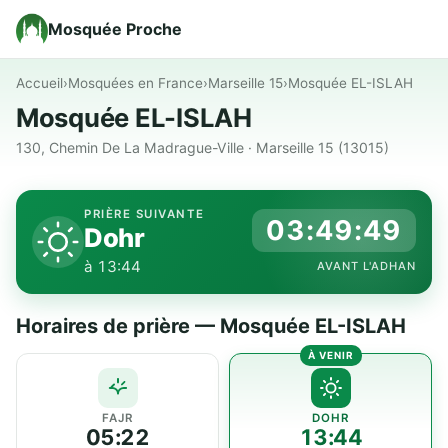
Mosquée Proche
Accueil
›
Mosquées en France
›
Marseille 15
›
Mosquée EL-ISLAH
Mosquée EL-ISLAH
130, Chemin De La Madrague-Ville · Marseille 15 (13015)
PRIÈRE SUIVANTE
03:49:49
Dohr
à 13:44
AVANT L'ADHAN
Horaires de prière — Mosquée EL-ISLAH
FAJR
DOHR
05:22
13:44