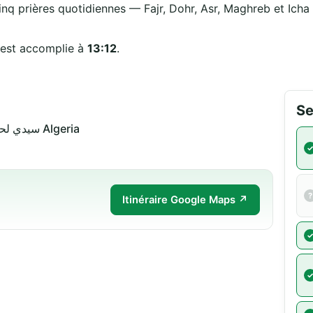
inq prières quotidiennes — Fajr, Dohr, Asr, Maghreb et Icha —
 est accomplie à
13:12
.
Se
سيدي لحسن 22000 سيدي-بلعباس Algeria
Itinéraire Google Maps ↗