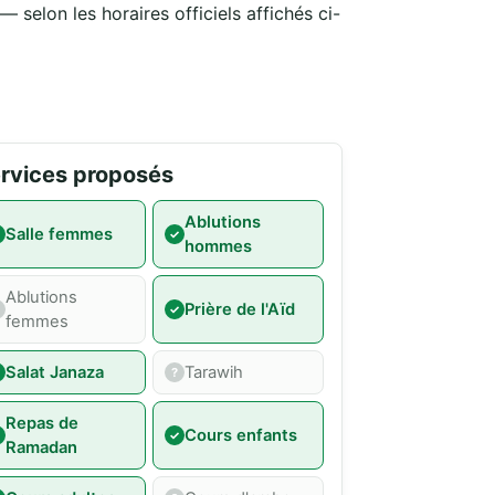
 selon les horaires officiels affichés ci-
rvices proposés
Ablutions
Salle femmes
hommes
Ablutions
Prière de l'Aïd
femmes
Salat Janaza
Tarawih
Repas de
Cours enfants
Ramadan