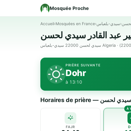
Mosquée Proche
Accueil
›
Mosquées en France
›
سيدي-بلعباس
›
لحسن
PRIÈRE SUIVANTE
Dohr
à 13:10
Horaires de prière
FAJR
D