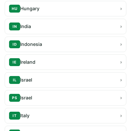
Hungary
›
HU
India
›
IN
Indonesia
›
ID
Ireland
›
IE
Israel
›
IL
Israel
›
PS
Italy
›
IT