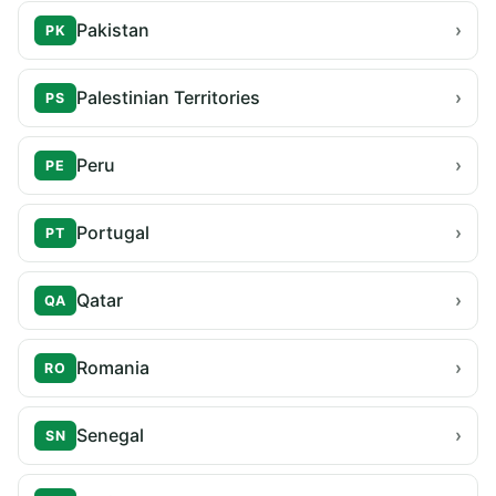
Pakistan
›
PK
Palestinian Territories
›
PS
Peru
›
PE
Portugal
›
PT
Qatar
›
QA
Romania
›
RO
Senegal
›
SN