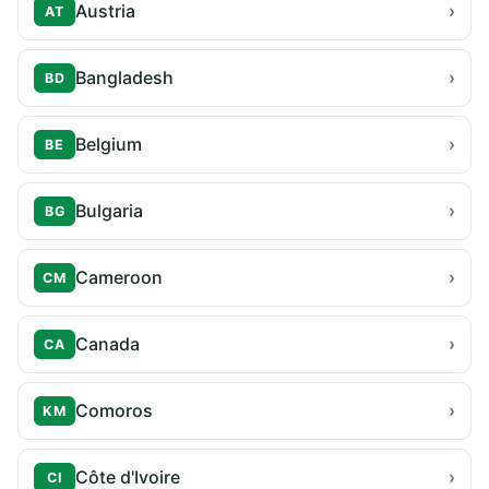
Austria
›
AT
Bangladesh
›
BD
Belgium
›
BE
Bulgaria
›
BG
Cameroon
›
CM
Canada
›
CA
Comoros
›
KM
Côte d'Ivoire
›
CI