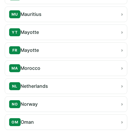
Mauritius
›
MU
Mayotte
›
YT
Mayotte
›
FR
Morocco
›
MA
Netherlands
›
NL
Norway
›
NO
Oman
›
OM