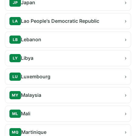
Japan
›
JP
Lao People's Democratic Republic
›
LA
Lebanon
›
LB
Libya
›
LY
Luxembourg
›
LU
Malaysia
›
MY
Mali
›
ML
Martinique
›
MQ