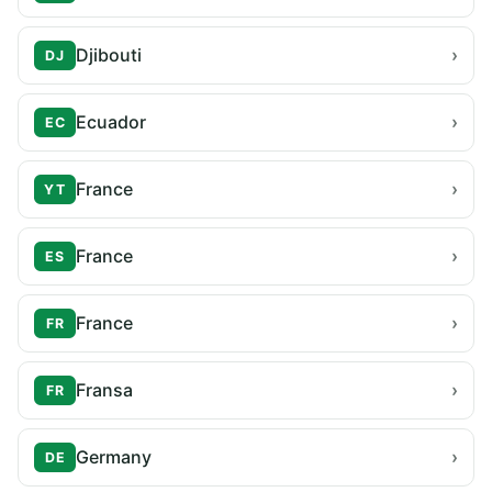
Djibouti
›
DJ
Ecuador
›
EC
France
›
YT
France
›
ES
France
›
FR
Fransa
›
FR
Germany
›
DE