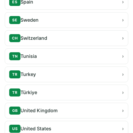
Spain
›
ES
Sweden
›
SE
Switzerland
›
CH
Tunisia
›
TN
Turkey
›
TR
Türkiye
›
TR
United Kingdom
›
GB
United States
›
US