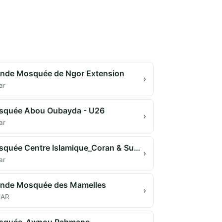
nde Mosquée de Ngor Extension
›
ar
squée Abou Oubayda - U26
›
ar
Mosquée Centre Islamique_Coran & Sunna
›
ar
nde Mosquée des Mamelles
›
KAR
squée_Awnou Rahmane