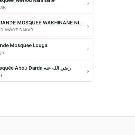
›
KAR
GARANDE MOSQUEE WAKHINANE NIMZATH
›
DIAWAYE DAKAR
ande Mosquée Louga
›
ga
Mosquée Abou Darda رضي الله عنه
›
ès