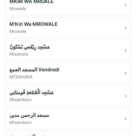
MKIRI WA MROALE
›
Mrowale
M'Kiri Wa MROWALE
›
Mrowale
مَسْجِد رِيْفَعي بُسْتُوَنْ
›
Mtsahara
المسجد الجمع Vendredi
›
MTSAHARA
مَسْجِد الْجُمُعَةِ فُومبَانِي
›
Mtsamboro
مسجد الرحمن مدين
›
Mtsamboro