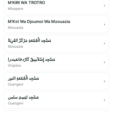
M'KIRI WA TROTRO
›
Mtsapere
M'Kiri Wa Djoumoi Wa Mzouazia
›
Mzouazia
مَسْجِد الْجُمُعَةِ مَرْكَزْ القَرِيَةْ
›
Mzouazia
مَسْجِد إِسْلاَمِيقْ كَارْدجَانفيندزا
›
Ongojou
مَسْجِد الْجُمُعَةِ النور
›
Ouangani
مَسْجِد لتِسِمَ سلمن
›
Ouangani