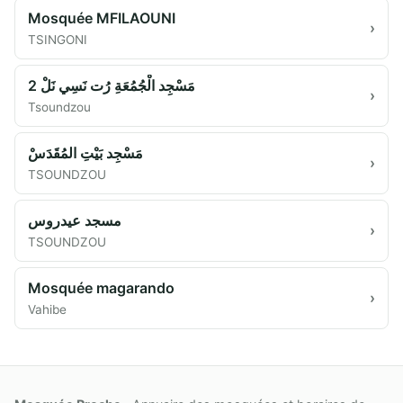
Mosquée MFILAOUNI
›
TSINGONI
2 مَسْجِد الْجُمُعَةِ رُت نَسِي نَلْ
›
Tsoundzou
مَسْجِد بَيْتِ المُقَدَسْ
›
TSOUNDZOU
مسجد عيدروس
›
TSOUNDZOU
Mosquée magarando
›
Vahibe