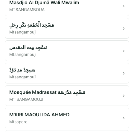
Masdjid Al Djumã Wali Mwalim
›
MTSANGAMBOUA
مَسْجِد الْجُمُعَةِ بَكَرِ رِجَلِ
›
Mtsangamouji
مَسْجِد بيت المقدس
›
Mtsangamouji
مَسِجِدْ مَدِ دَوُدْ
›
Mtsangamouji
Mosquée Madrassat مَسْجِد مَدْرَسَة
›
M’TSANGAMOUJI
M'KIRI MAOULIDA AHMED
›
Mtsapere