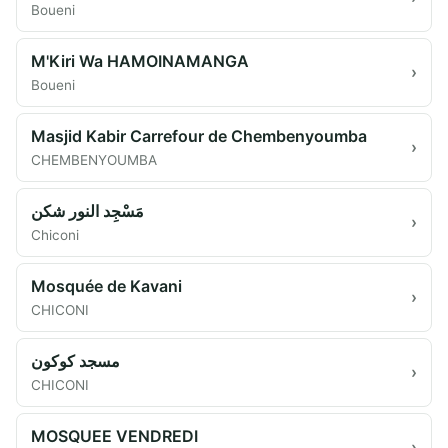
Boueni
M'Kiri Wa HAMOINAMANGA
›
Boueni
Masjid Kabir Carrefour de Chembenyoumba
›
CHEMBENYOUMBA
مَسْجِد النور شكن
›
Chiconi
Mosquée de Kavani
›
CHICONI
مسجد كوكون
›
CHICONI
MOSQUEE VENDREDI
›