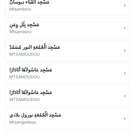
مَسْجِد الْقُبَاء دبوسانْ
›
Mtsamboro
مَسْجِد بِلَلِ وِمَنِ
›
Mtsamboro
مَسْجِد الْجُمُعَةِ النور مُسَمُدُ
›
MTSAMOUDOU
مَسْجِد مَاسُولاَهَا أنَادَازَا
›
MTSAMOUDOU
مَسْجِد مَاسُولاَهَا أنَادَازَا
›
MTSAMOUDOU
مَسْجِد الْجُمُعَةِ نورول بلادي
›
Mtsangadoua